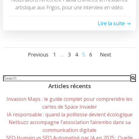
artistique aux Frigos, pour une interview en vidéo.
Lire la suite
POSTS
POSTS
POSTS
Page
Page
Page
Page
Page
Previous
1
…
3
4
5
6
Next
NAVIGATION
NAVIGATION
NAVIG
Search
for:
Articles récents
Invasion Maps : le guide complet pour comprendre les
cartes de Space Invader
IA responsable : quand la politesse devient écologique
Netbuzz accompagne l’association fairembo dans sa
communication digitale
SEO Humain vs SEO Automatisé par IA en 2025 : Quelle