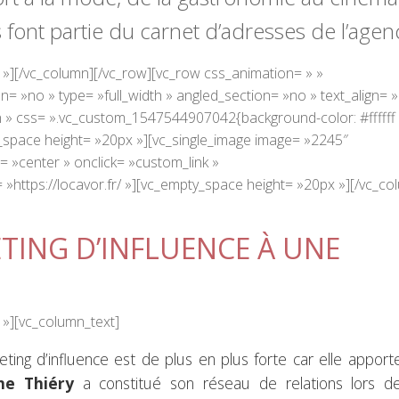
s font partie du carnet d’adresses de l’agen
 »][/vc_column][/vc_row][vc_row css_animation= » »
 »no » type= »full_width » angled_section= »no » text_align= »l
 » css= ».vc_custom_1547544907042{background-color: #ffffff
y_space height= »20px »][vc_single_image image= »2245″
= »center » onclick= »custom_link »
»https://locavor.fr/ »][vc_empty_space height= »20px »][/vc_co
TING D’INFLUENCE À UNE
 »][vc_column_text]
ing d’influence est de plus en plus forte car elle apport
ne Thiéry
a constitué son réseau de relations lors d