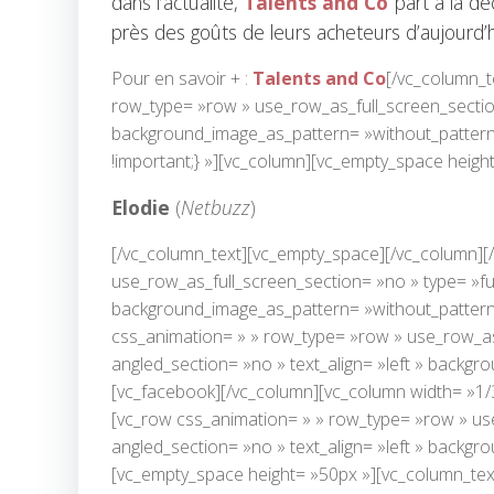
dans l’actualité,
Talents and Co
part à la d
près des goûts de leurs acheteurs d’aujourd’
Pour en savoir + :
Talents and Co
[/vc_column_t
row_type= »row » use_row_as_full_screen_section=
background_image_as_pattern= »without_pattern
!important;} »][vc_column][vc_empty_space heigh
Elodie
(
Netbuzz
)
[/vc_column_text][vc_empty_space][/vc_column][
use_row_as_full_screen_section= »no » type= »full
background_image_as_pattern= »without_pattern
css_animation= » » row_type= »row » use_row_as_
angled_section= »no » text_align= »left » backg
[vc_facebook][/vc_column][vc_column width= »1/
[vc_row css_animation= » » row_type= »row » use
angled_section= »no » text_align= »left » backg
[vc_empty_space height= »50px »][vc_column_tex