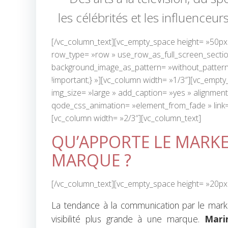
les célébrités et les influenceur
[/vc_column_text][vc_empty_space height= »50px
row_type= »row » use_row_as_full_screen_section=
background_image_as_pattern= »without_pattern
!important;} »][vc_column width= »1/3″][vc_empt
img_size= »large » add_caption= »yes » alignment
qode_css_animation= »element_from_fade » link= 
[vc_column width= »2/3″][vc_column_text]
QU’APPORTE LE MARKE
MARQUE ?
[/vc_column_text][vc_empty_space height= »20px
La tendance à la communication par le market
visibilité plus grande à une marque.
Mari