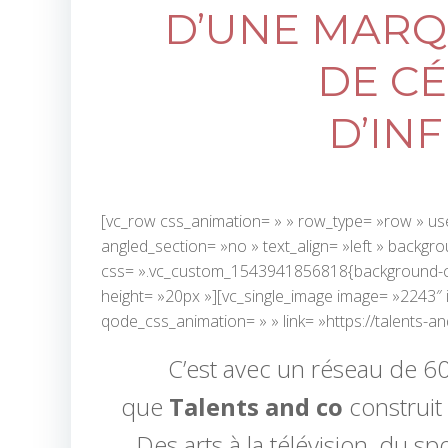
D’UNE MARQ
DE CÉ
D’IN
[vc_row css_animation= » » row_type= »row » use
angled_section= »no » text_align= »left » backg
css= ».vc_custom_1543941856818{background-colo
height= »20px »][vc_single_image image= »2243″ i
qode_css_animation= » » link= »https://talents-a
C’est avec un réseau de 6
que
Talents and co
construit
Des arts à la télévision, du s