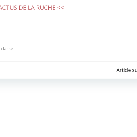
 ACTUS DE LA RUCHE <<
classé
POST
Article s
NAVIGATION