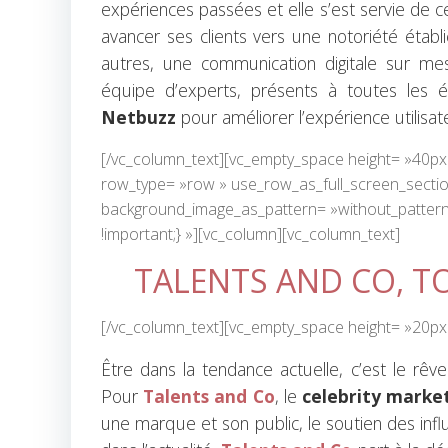
expériences passées et elle s’est servie de 
avancer ses clients vers une notoriété établi
autres, une communication digitale sur me
équipe d’experts, présents à toutes les é
Netbuzz
pour améliorer l’expérience utilisate
[/vc_column_text][vc_empty_space height= »40px
row_type= »row » use_row_as_full_screen_section=
background_image_as_pattern= »without_pattern
!important;} »][vc_column][vc_column_text]
TALENTS AND CO, T
[/vc_column_text][vc_empty_space height= »20px
Être dans la tendance actuelle, c’est le r
Pour
Talents and Co
, le
celebrity marke
une marque et son public, le soutien des infl