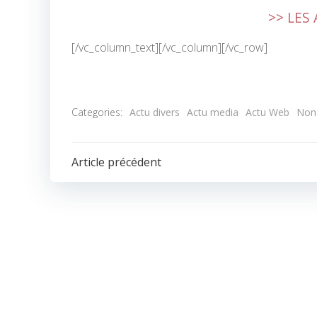
>> LES
[/vc_column_text][/vc_column][/vc_row]
Categories:
Actu divers
Actu media
Actu Web
Non 
POST
Article précédent
NAVIGATION