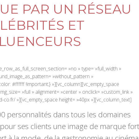
UE PAR UN RÉSEAU
LÉBRITÉS ET
FLUENCEURS
_row_as_full_screen_section= »no » type= »full_width »
round_image_as_pattern= »without_pattern »
r: #ffffff !important;} »][vc_column][vc_empty_space
mg_size= »full » alignment= »center » onclick= »custom_link »
nd-co.fr/ »][vc_empty_space height= »40px »][vc_column_text]
00 personnalités dans tous les domaines
 pour ses clients une image de marque fort
port à la mode, de la gastronomie au cinéma