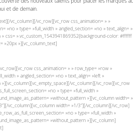
écouverte des nouveaux talents pour placer les marques au
hui et de demain.
ext][/vc_column][/vc_row][vc_row css_animation= » »
 »no » type= »full_width » angled_section= »no » text_align= »l
 » css= ».vc_custom_1543941869352{background-color: #ffffff
t= »20px »][vc_column_text]
/vc_row][vc_row css_animation= » » row_type= »row »
_width » angled_section= »no » text_align= »left »
 »][vc_column][vc_empty_space][/vc_column][/vc_row][vc_row
full_screen_section= »no » type= »full_width »
round_image_as_pattern= »without_pattern »][vc_column width= »
3″][/vc_column][vc_column width= »1/3″][/vc_column][/vc_row]
_row_as_full_screen_section= »no » type= »full_width »
round_image_as_pattern= »without_pattern »][vc_column]
t]