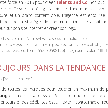
cette force en 2015 pour créer
Talents and Co
. Son but ?
e et maîtrisée. Elle élargit l’audience d’une marque avec,
sure et un brand content ciblé. L’agence est entourée 
tapes de la stratégie de communication. Elle a fait ap
ur sur son site internet et créer son logo.
 »][/vc_column][/vc_row][vc_row css_animation= » »
 »no » type= »full_width » angled_section= »no » text_align= »l
 » css= ».vc_custom_1552390508126{background-color: #ffffff
OUJOURS DANS LA TENDANCE 
 »][vc_column_text]
êve de toutes les marques pour toucher un maximum de pu
ting
est la clé de la réussite. Pour créer une relation forte
uenceurs et des célébrités est un levier incontournable. To