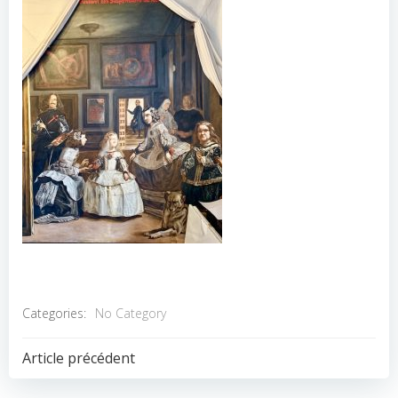
Categories:
No Category
POST
Article précédent
NAVIGATION