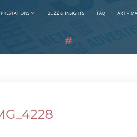
 PRESTATIONS
BUZZ & INSIGHTS
FAQ
ART – MA
MG_4228