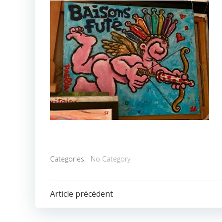
Categories:
No Category
POST
Article précédent
NAVIGATION