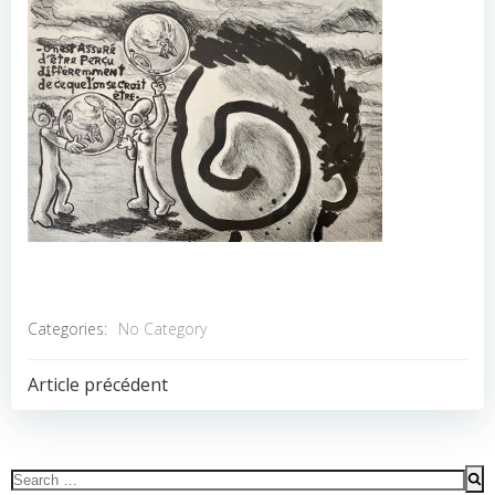
Categories:
No Category
POST
Article précédent
NAVIGATION
Search