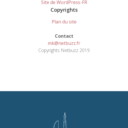
Site de WordPress-FR
Copyrights
Plan du site
Contact
mk@netbuzz.fr
Copyrights Netbuzz 2019