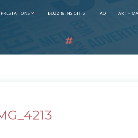
 PRESTATIONS
BUZZ & INSIGHTS
FAQ
ART – MA
MG_4213