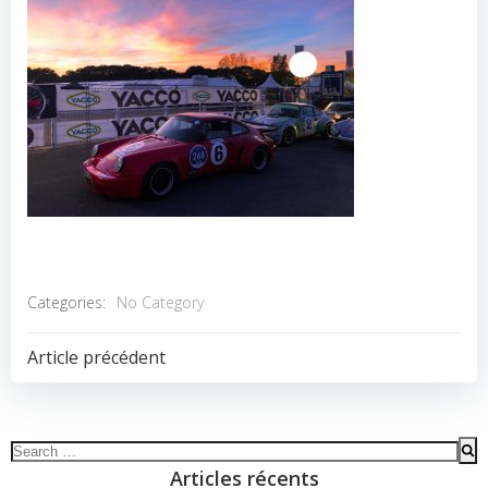
Categories:
No Category
POST
Article précédent
NAVIGATION
Search
for:
Articles récents