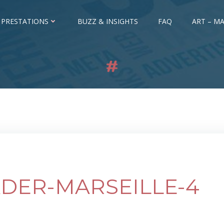
 PRESTATIONS
BUZZ & INSIGHTS
FAQ
ART – MA
ADER-MARSEILLE-4