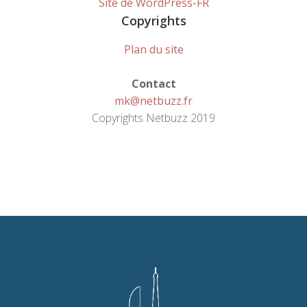
Site de WordPress-FR
Copyrights
Plan du site
Contact
mk@netbuzz.fr
Copyrights Netbuzz 2019