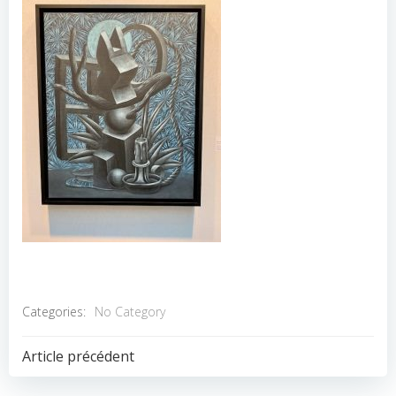
Categories:
No Category
POST
Article précédent
NAVIGATION