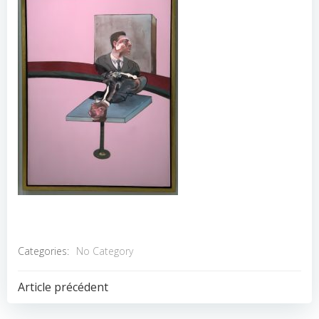
Categories:
No Category
POST
Article précédent
NAVIGATION