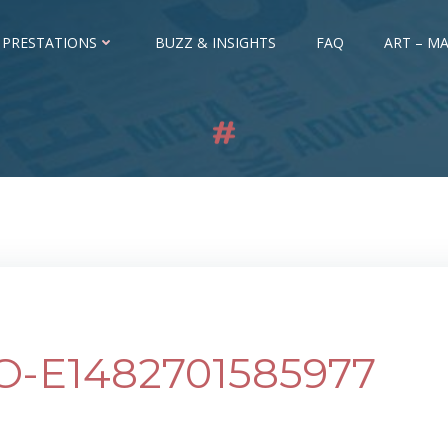
 PRESTATIONS
BUZZ & INSIGHTS
FAQ
ART – MA
O-E1482701585977