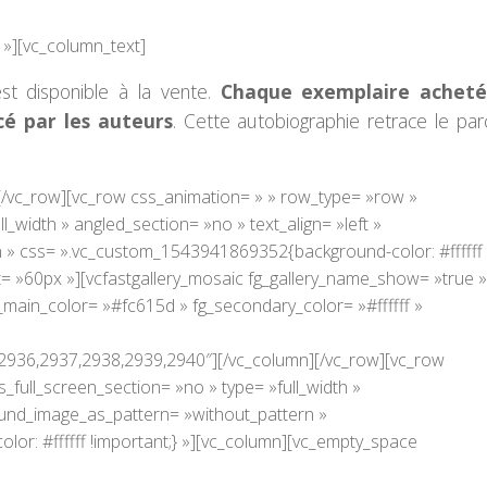
 »][vc_column_text]
est disponible à la vente.
Chaque exemplaire acheté
cé par les auteurs
. Cette autobiographie retrace le par
[/vc_row][vc_row css_animation= » » row_type= »row »
_width » angled_section= »no » text_align= »left »
 » css= ».vc_custom_1543941869352{background-color: #ffffff
t= »60px »][vcfastgallery_mosaic fg_gallery_name_show= »true »
_main_color= »#fc615d » fg_secondary_color= »#ffffff »
2936,2937,2938,2939,2940″][/vc_column][/vc_row][vc_row
full_screen_section= »no » type= »full_width »
round_image_as_pattern= »without_pattern »
r: #ffffff !important;} »][vc_column][vc_empty_space