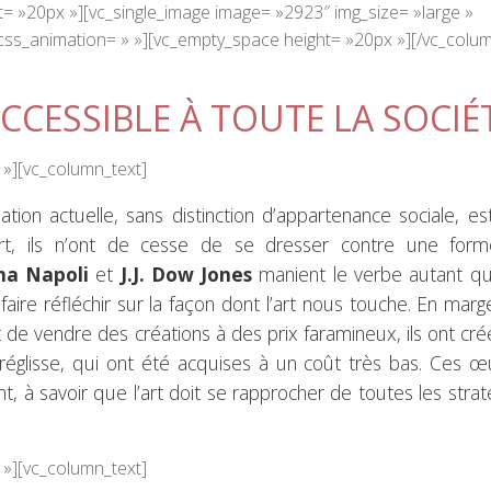
= »20px »][vc_single_image image= »2923″ img_size= »large »
css_animation= » »][vc_empty_space height= »20px »][/vc_colu
ACCESSIBLE À TOUTE LA SOCIÉ
 »][vc_column_text]
ation actuelle, sans distinction d’appartenance sociale, e
’art, ils n’ont de cesse de se dresser contre une for
a Napoli
et
J.J. Dow Jones
manient le verbe autant qu
faire réfléchir sur la façon dont l’art nous touche. En mar
t de vendre des créations à des prix faramineux, ils ont cr
réglisse, qui ont été acquises à un coût très bas. Ces œ
 à savoir que l’art doit se rapprocher de toutes les stra
 »][vc_column_text]