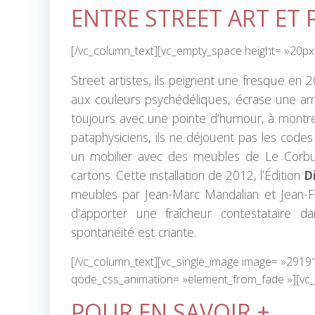
ENTRE STREET ART ET
[/vc_column_text][vc_empty_space height= »20px
Street artistes, ils peignent une fresque en 2
aux couleurs psychédéliques, écrase une ar
toujours avec une pointe d’humour, à montrer l
pataphysiciens, ils ne déjouent pas les codes
un mobilier avec des meubles de Le Corbus
cartons. Cette installation de 2012, l’Édition
D
meubles par Jean-Marc Mandalian et Jean-Fran
d’apporter une fraîcheur contestataire 
spontanéité est criante.
[/vc_column_text][vc_single_image image= »2919″
qode_css_animation= »element_from_fade »][vc_
POUR EN SAVOIR +