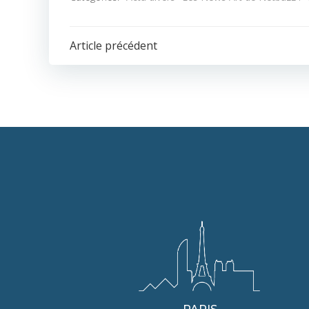
POST
Article précédent
NAVIGATION