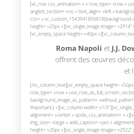
[vc_row css_animation= » » row_type= »row » use
angled_section= »no » text_align= »left » backg
css= ».vc_custom_1543941856818{background-colo
height= »20px »][vc_single_image image= »2914″ i
[vc_empty_space height= »40px »][vc_column_tex
Roma Napoli
et
J.J. D
offrent des œuvres décom
et 
[/vc_column_text][vc_empty_space height= »50px
row_type= »row » use_row_as_full_screen_section=
background_image_as_pattern= »without_pattern
!important;} »][vc_column width= »1/3″][vc_singl
alignment= »center » qode_css_animation= » »][
img_size= »large » add_caption= »yes » alignme
height= »20px »][vc_single_image image= »2922″ 