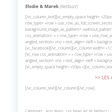
Elodie & Marek
(
Netbuzz
)
[/vc_column_text][vc_empty_space height= »20px
row_type= »row » use_row_as_full_screen_section=
background_image_as_pattern= »without_pattern
css_animation= » » row_type= »row » use_row_as_
angled_section= »no » text_align= »left » backg
[vc_facebook][/vc_column][vc_column width= »1/
[vc_row css_animation= » » row_type= »row » use
angled_section= »no » text_align= »left » backg
[vc_empty_space height= »50px »][vc_column_tex
>> LES
[/vc_column_text][/vc_column][/vc_row]
Categories:
Actu divers
Les News Art de Netbuzz !