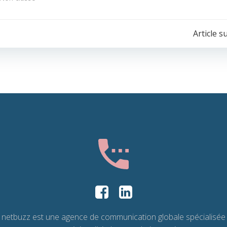
POST
Article s
NAVIGATION
netbuzz est une agence de communication globale spécialisée