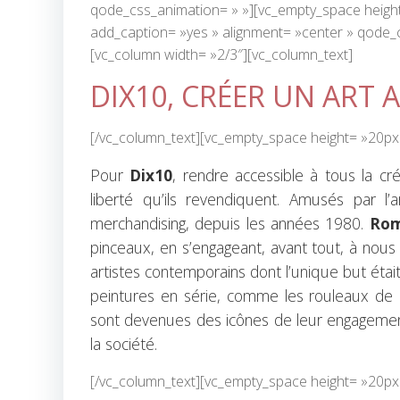
qode_css_animation= » »][vc_empty_space height
add_caption= »yes » alignment= »center » qode_
[vc_column width= »2/3″][vc_column_text]
DIX10, CRÉER UN ART 
[/vc_column_text][vc_empty_space height= »20px
Pour
Dix10
, rendre accessible à tous la cré
liberté qu’ils revendiquent. Amusés par l
merchandising, depuis les années 1980.
Rom
pinceaux, en s’engageant, avant tout, à nous 
artistes contemporains dont l’unique but étai
peintures en série, comme les rouleaux de 
sont devenues des icônes de leur engagement,
la société.
[/vc_column_text][vc_empty_space height= »20px