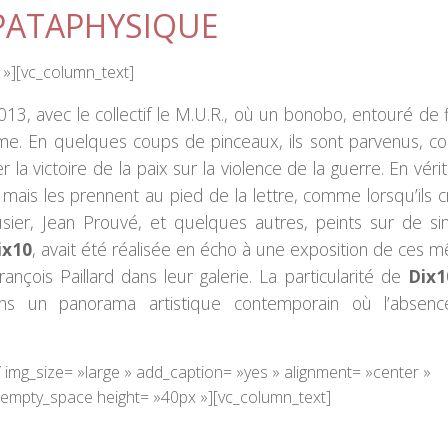
 PATAPHYSIQUE
 »][vc_column_text]
013, avec le collectif le M.U.R., où un bonobo, entouré de 
me. En quelques coups de pinceaux, ils sont parvenus, 
a victoire de la paix sur la violence de la guerre. En véri
 mais les prennent au pied de la lettre, comme lorsqu’ils 
ier, Jean Prouvé, et quelques autres, peints sur de si
ix10
, avait été réalisée en écho à une exposition de ces 
çois Paillard dans leur galerie. La particularité de
Dix1
dans un panorama artistique contemporain où l’absen
 img_size= »large » add_caption= »yes » alignment= »center »
empty_space height= »40px »][vc_column_text]