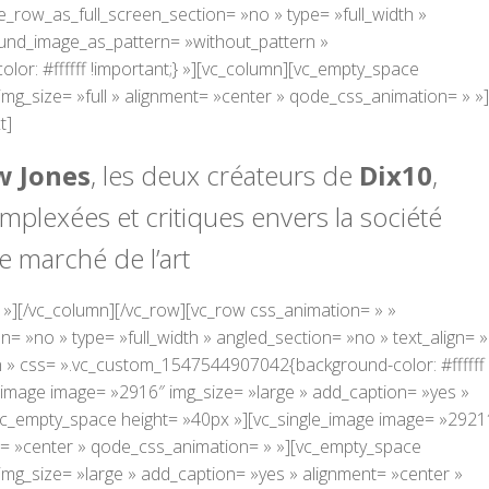
_row_as_full_screen_section= »no » type= »full_width »
round_image_as_pattern= »without_pattern »
r: #ffffff !important;} »][vc_column][vc_empty_space
mg_size= »full » alignment= »center » qode_css_animation= » »]
t]
ow Jones
, les deux créateurs de
Dix10
,
plexées et critiques envers la société
le marché de l’art
 »][/vc_column][/vc_row][vc_row css_animation= » »
 »no » type= »full_width » angled_section= »no » text_align= »l
 » css= ».vc_custom_1547544907042{background-color: #ffffff
e_image image= »2916″ img_size= »large » add_caption= »yes »
vc_empty_space height= »40px »][vc_single_image image= »2921
nt= »center » qode_css_animation= » »][vc_empty_space
img_size= »large » add_caption= »yes » alignment= »center »