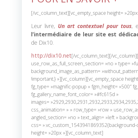
[/vc_column_text][vc_empty_space height= »20px
Leur livre,
Un art contextuel pour tous
, 
l’intermédiaire de leur site est dédica
de Dix10.
http://dix10.net
[/vc_column_text][/vc_column]
use_row_as_full_screen_section= »no » type= »full
background_image_as_pattern= »without_pattern
!important;} »][vc_column][vc_empty_space heigh
fg_type= »magnific-popup » fgm_height= »500″ fg
fg_gallery_name_font_color= »#fc615d »
images= »2929,2930,2931,2932,2933,2934,2935,
css_animation= » » row_type= »row » use_row_as_
angled_section= »no » text_align= »left » backg
css= ».vc_custom_1543941869352{background-colo
height= »20px »][vc_column_text]