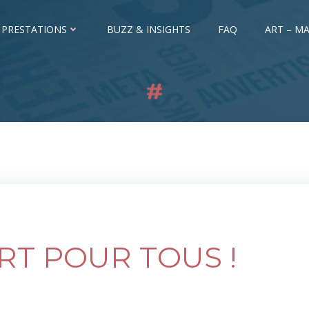
 PRESTATIONS
BUZZ & INSIGHTS
FAQ
ART – MA
’ART POUR TOUS !