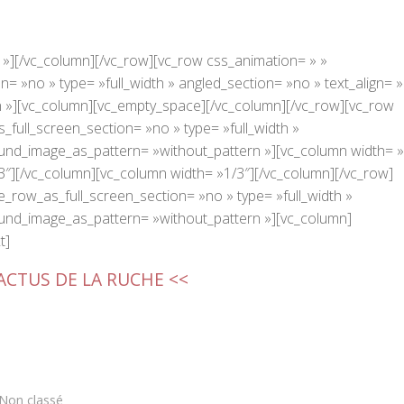
 »][/vc_column][/vc_row][vc_row css_animation= » »
 »no » type= »full_width » angled_section= »no » text_align= »l
 »][vc_column][vc_empty_space][/vc_column][/vc_row][vc_row
full_screen_section= »no » type= »full_width »
round_image_as_pattern= »without_pattern »][vc_column width= »
3″][/vc_column][vc_column width= »1/3″][/vc_column][/vc_row]
_row_as_full_screen_section= »no » type= »full_width »
round_image_as_pattern= »without_pattern »][vc_column]
t]
 ACTUS DE LA RUCHE <<
Non classé