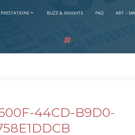
 PRESTATIONS
BUZZ & INSIGHTS
FAQ
ART – MA
600F-44CD-B9D0-
758E1DDCB