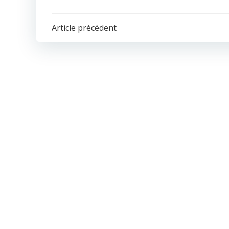
POST
Article précédent
NAVIGATION