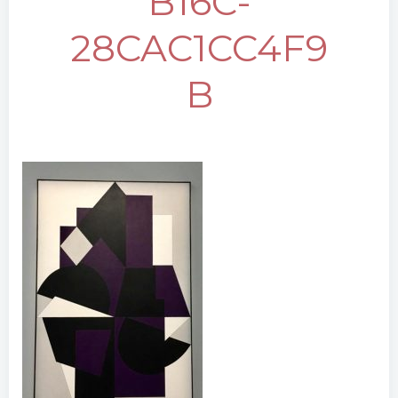
B16C-
28CAC1CC4F9
B