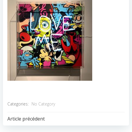
Categories:
No Category
POST
Article précédent
NAVIGATION