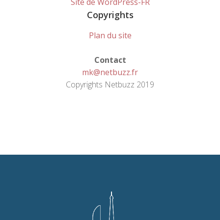
Site de WordPress-FR
Copyrights
Plan du site
Contact
mk@netbuzz.fr
Copyrights Netbuzz 2019