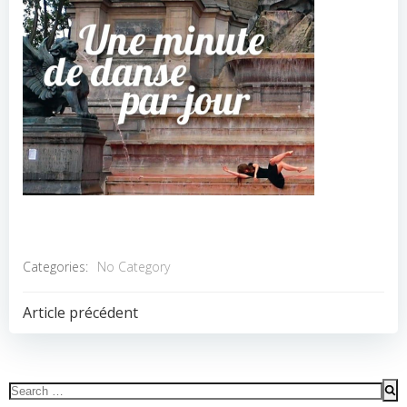
Categories:
No Category
POST
Article précédent
NAVIGATION
Search