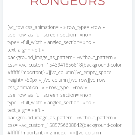
RONGEURS
[vc_row css_animation= » » row_type= »row »
use_row_as_full_screen_section= »no »
type= »full_width » angled_section= »no »
text_align= »left »
background_image_as_pattern= »without_pattern »
css= ».vc_custom_1543941856818{background-color:
#ffffff !important;} »][vc_column][vc_empty_space
height= »50px »][/vc_column][/vc_row][vc_row
css_animation= » » row_type= »row »
use_row_as_full_screen_section= »no »
type= »full_width » angled_section= »no »
text_align= »left »
background_image_as_pattern= »without_pattern »
css= ».vc_custom_1585756608842{background-color:
#ffffff !important;} » z_index= » »][vc_column