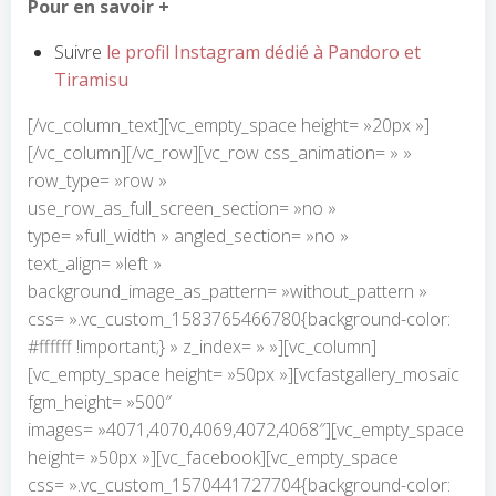
Pour en savoir +
Suivre
le profil Instagram dédié à Pandoro et
Tiramisu
[/vc_column_text][vc_empty_space height= »20px »]
[/vc_column][/vc_row][vc_row css_animation= » »
row_type= »row »
use_row_as_full_screen_section= »no »
type= »full_width » angled_section= »no »
text_align= »left »
background_image_as_pattern= »without_pattern »
css= ».vc_custom_1583765466780{background-color:
#ffffff !important;} » z_index= » »][vc_column]
[vc_empty_space height= »50px »][vcfastgallery_mosaic
fgm_height= »500″
images= »4071,4070,4069,4072,4068″][vc_empty_space
height= »50px »][vc_facebook][vc_empty_space
css= ».vc_custom_1570441727704{background-color: