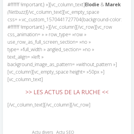
#ffffff !important;} »][vc_column_text]
Elodie
&
Marek
(Netbuzz)
[/vc_column_text][vc_empty_space
css= ».vc_custom_1570441727704{background-color:
#ffffff !important;} »][/vc_column][/vc_row][vc_row
css_animation= » » row_type= »row »
use_row_as_full_screen_section= »no »
type= »full_width » angled_section= »no »
text_align= »left »
background_image_as_pattern= »without_pattern »]
[vc_column][vc_empty_space height= »50px »]
[vc_column_text]
>> LES ACTUS DE LA RUCHE <<
[/vc_column_text][/vc_column][/vc_row]
Actu divers
Actu SEO