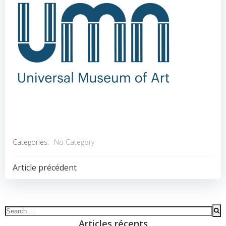
Categories:
No Category
POST
Article précédent
NAVIGATION
Search
for:
Articles récents