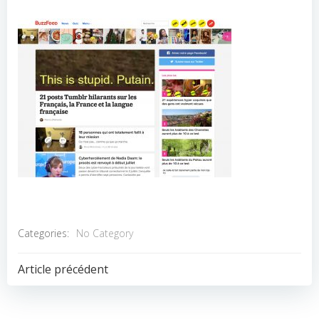
Categories:
No Category
POST
Article précédent
NAVIGATION