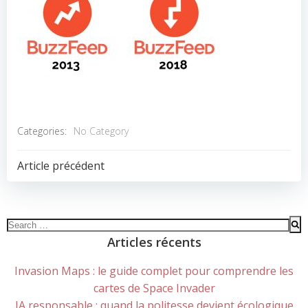
Categories:
No Category
POST
Article précédent
NAVIGATION
Search
for:
Articles récents
Invasion Maps : le guide complet pour comprendre les
cartes de Space Invader
IA responsable : quand la politesse devient écologique