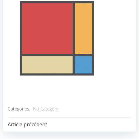
Categories:
No Category
POST
Article précédent
NAVIGATION