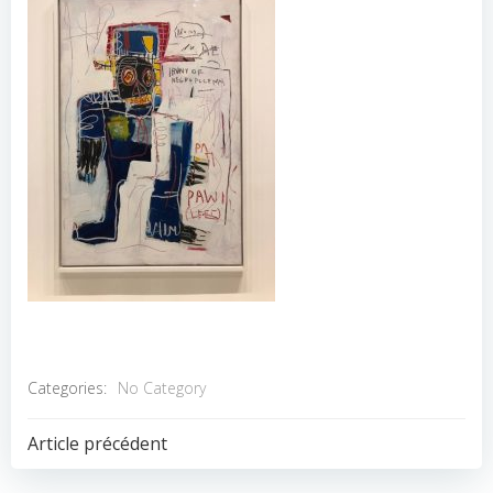
Categories:
No Category
POST
Article précédent
NAVIGATION