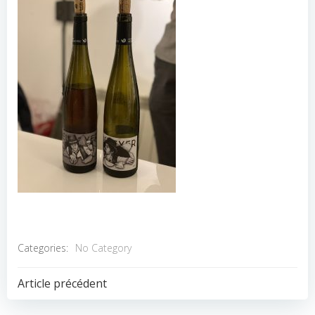
Categories:
No Category
POST
Article précédent
NAVIGATION