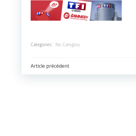
Categories:
No Category
POST
Article précédent
NAVIGATION