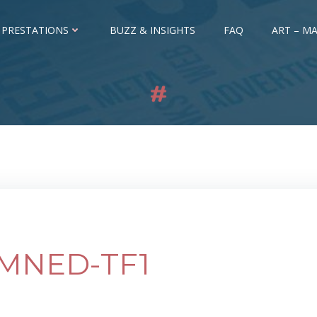
 PRESTATIONS
BUZZ & INSIGHTS
FAQ
ART – MA
MNED-TF1