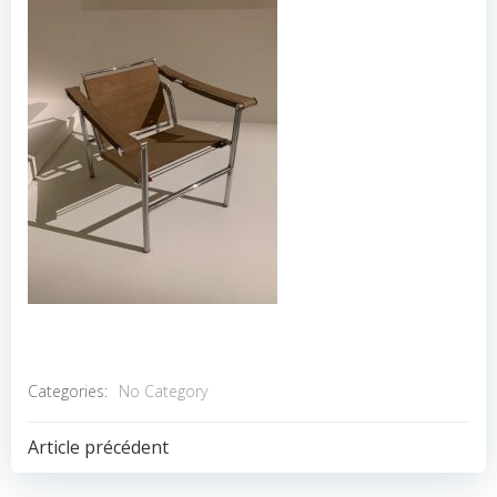
Categories:
No Category
POST
Article précédent
NAVIGATION