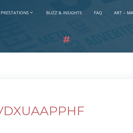
 PRESTATIONS
BUZZ & INSIGHTS
FAQ
ART – MA
VDXUAAPPHF