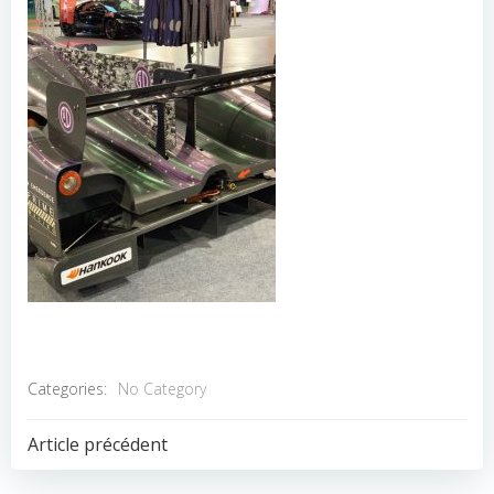
Categories:
No Category
POST
Article précédent
NAVIGATION