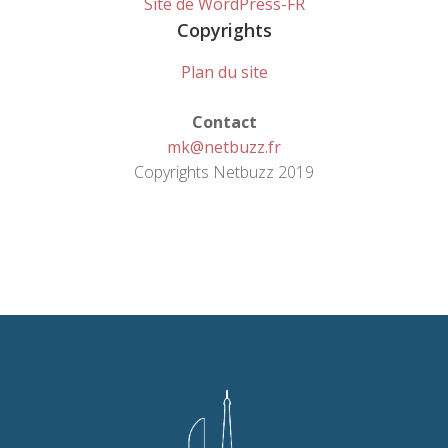
Site de WordPress-FR
Copyrights
Plan du site
Contact
mk@netbuzz.fr
Copyrights Netbuzz 2019