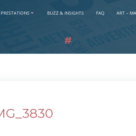
 PRESTATIONS
BUZZ & INSIGHTS
FAQ
ART – MA
MG_3830