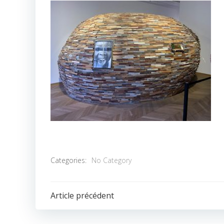
Categories:
No Category
POST
Article précédent
NAVIGATION