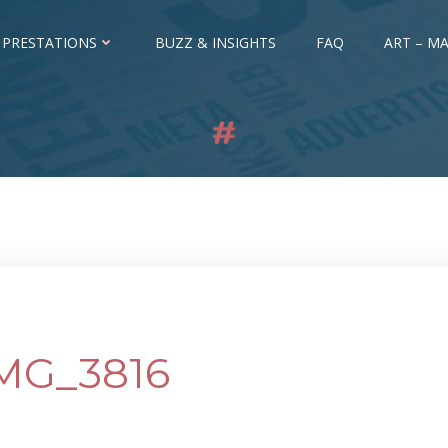
 PRESTATIONS
BUZZ & INSIGHTS
FAQ
ART – MA
MG_3816