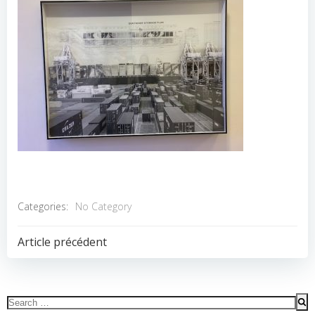
Categories:
No Category
POST
Article précédent
NAVIGATION
Search