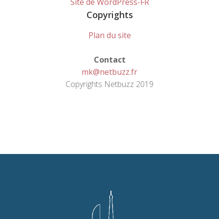
Site de WordPress-FR
Copyrights
Plan du site
Contact
mk@netbuzz.fr
Copyrights Netbuzz 2019