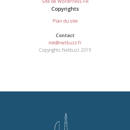
Site de WordPress-FR
Copyrights
Plan du site
Contact
mk@netbuzz.fr
Copyrights Netbuzz 2019