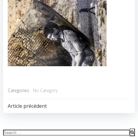
Categories:
No Category
POST
Article précédent
NAVIGATION
Search