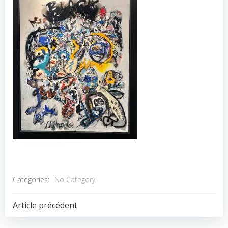
Categories:
No Category
POST
Article précédent
NAVIGATION