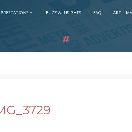
 PRESTATIONS
BUZZ & INSIGHTS
FAQ
ART – MA
MG_3729