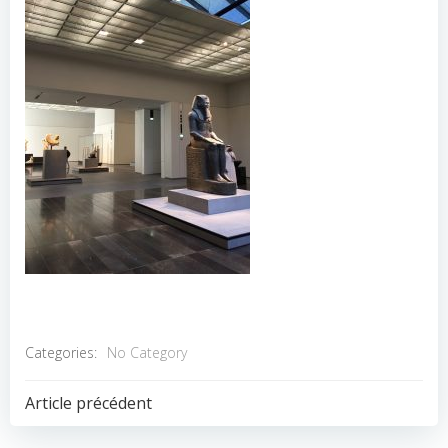
Categories:
No Category
POST
Article précédent
NAVIGATION