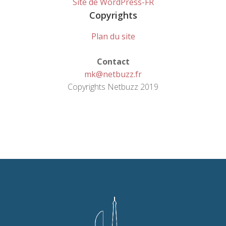
Site de WordPress-FR
Copyrights
Plan du site
Contact
mk@netbuzz.fr
Copyrights Netbuzz 2019