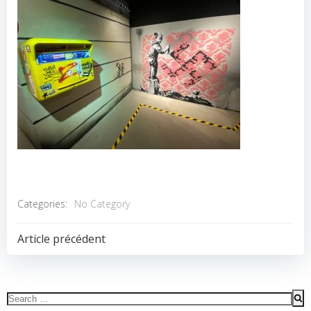
Categories:
No Category
POST
Article précédent
NAVIGATION
Search