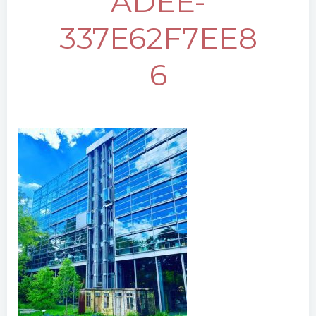
ADEE-
337E62F7EE8
6