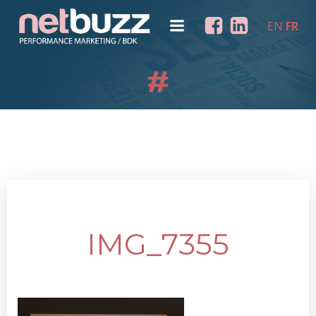
Aller
au
EN
FR
contenu
IMG_7355