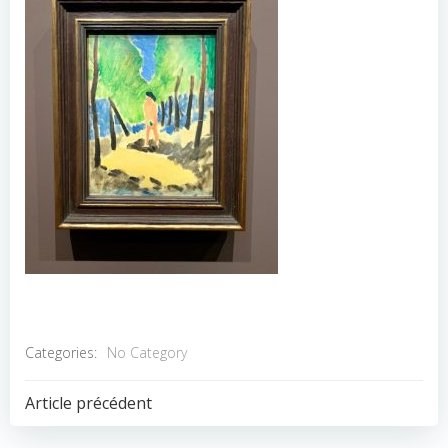
Categories:
No Category
POST
Article précédent
NAVIGATION