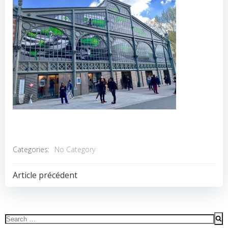
Categories:
No Category
POST
Article précédent
NAVIGATION
Search