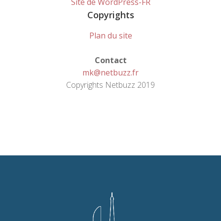
Site de WordPress-FR
Copyrights
Plan du site
Contact
mk@netbuzz.fr
Copyrights Netbuzz 2019