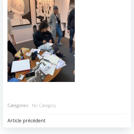
Categories:
No Category
POST
Article précédent
NAVIGATION