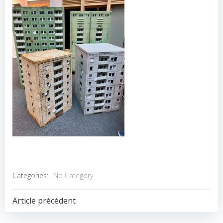
Categories:
No Category
POST
Article précédent
NAVIGATION