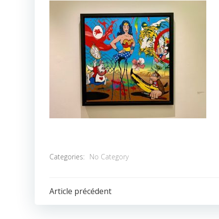
Categories:
No Category
POST
Article précédent
NAVIGATION