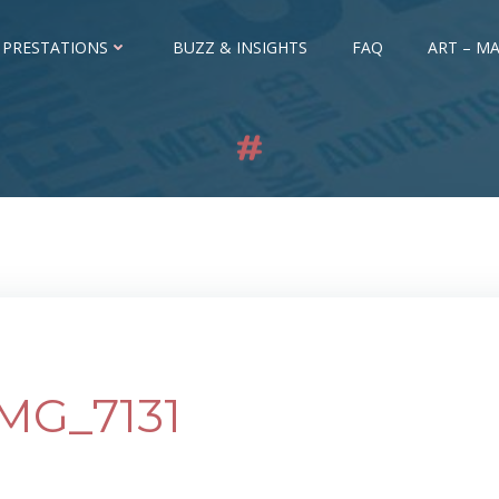
 PRESTATIONS
BUZZ & INSIGHTS
FAQ
ART – MA
IMG_7131