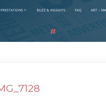
 PRESTATIONS
BUZZ & INSIGHTS
FAQ
ART – MA
MG_7128