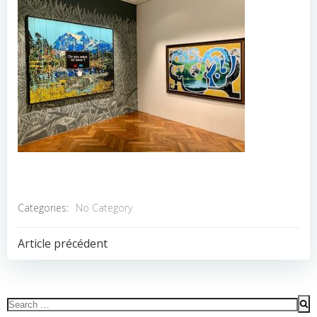
Categories:
No Category
POST
Article précédent
NAVIGATION
Search