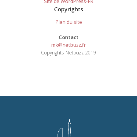
Site de WordPress-FR
Copyrights
Plan du site
Contact
mk@netbuzz.fr
Copyrights Netbuzz 2019