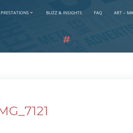
 PRESTATIONS
BUZZ & INSIGHTS
FAQ
ART – MA
IMG_7121