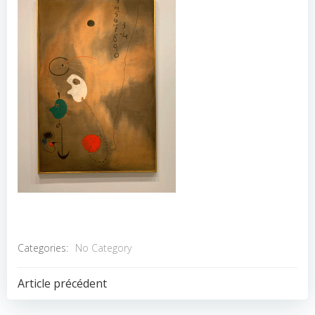
Categories:
No Category
POST
Article précédent
NAVIGATION