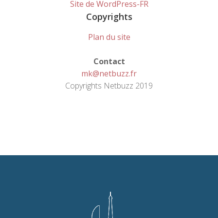
Site de WordPress-FR
Copyrights
Plan du site
Contact
mk@netbuzz.fr
Copyrights Netbuzz 2019