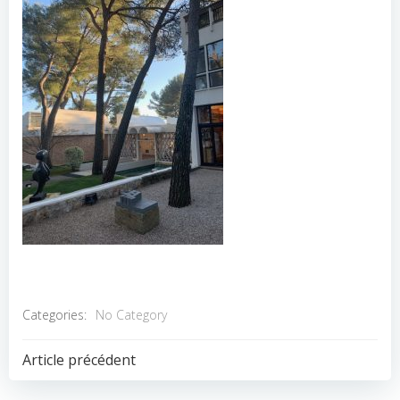
Categories:
No Category
POST
Article précédent
NAVIGATION